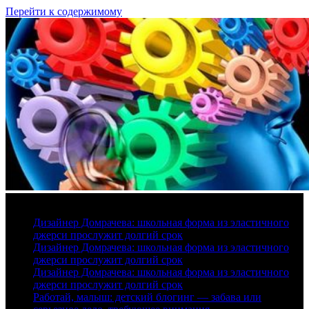
Перейти к содержимому
8 августа, 2026
Дизайнер Домрачева: школьная форма из эластичного
джерси прослужит долгий срок
Дизайнер Домрачева: школьная форма из эластичного
джерси прослужит долгий срок
Дизайнер Домрачева: школьная форма из эластичного
джерси прослужит долгий срок
Работай, малыш: детский блогинг — забава или