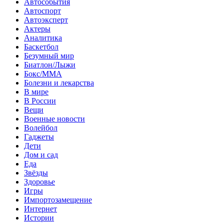
Автособытия
Автоспорт
Автоэксперт
Актеры
Аналитика
Баскетбол
Безумный мир
Биатлон/Лыжи
Бокс/MMA
Болезни и лекарства
В мире
В России
Вещи
Военные новости
Волейбол
Гаджеты
Дети
Дом и сад
Еда
Звёзды
Здоровье
Игры
Импортозамещение
Интернет
Истории