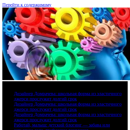
Перейти к содержимому
8 августа, 2026
Дизайнер Домрачева: школьная форма из эластичного
джерси прослужит долгий срок
Дизайнер Домрачева: школьная форма из эластичного
джерси прослужит долгий срок
Дизайнер Домрачева: школьная форма из эластичного
джерси прослужит долгий срок
Работай, малыш: детский блогинг — забава или