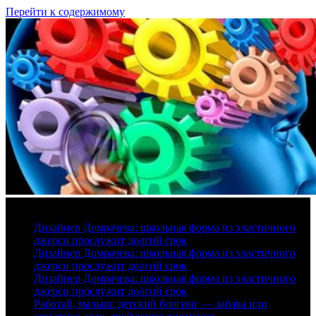
Перейти к содержимому
7 августа, 2026
Дизайнер Домрачева: школьная форма из эластичного
джерси прослужит долгий срок
Дизайнер Домрачева: школьная форма из эластичного
джерси прослужит долгий срок
Дизайнер Домрачева: школьная форма из эластичного
джерси прослужит долгий срок
Работай, малыш: детский блогинг — забава или