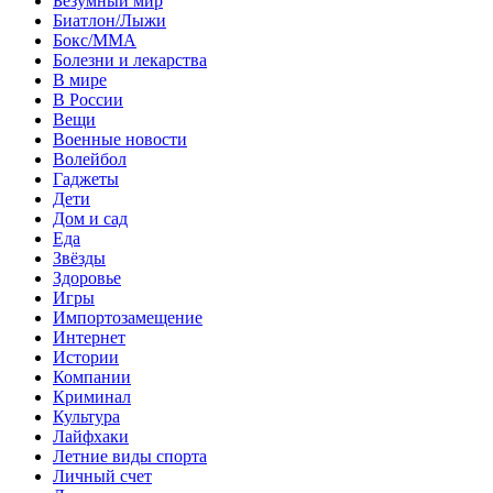
Безумный мир
Биатлон/Лыжи
Бокс/MMA
Болезни и лекарства
В мире
В России
Вещи
Военные новости
Волейбол
Гаджеты
Дети
Дом и сад
Еда
Звёзды
Здоровье
Игры
Импортозамещение
Интернет
Истории
Компании
Криминал
Культура
Лайфхаки
Летние виды спорта
Личный счет