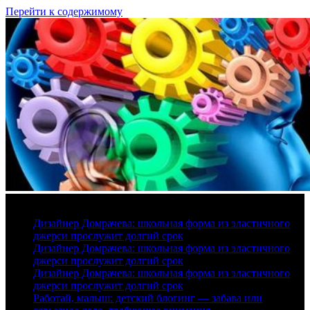
Перейти к содержимому
7 августа, 2026
Дизайнер Домрачева: школьная форма из эластичного
джерси прослужит долгий срок
Дизайнер Домрачева: школьная форма из эластичного
джерси прослужит долгий срок
Дизайнер Домрачева: школьная форма из эластичного
джерси прослужит долгий срок
Работай, малыш: детский блогинг — забава или