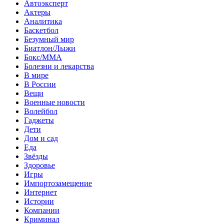
Автоэксперт
Актеры
Аналитика
Баскетбол
Безумный мир
Биатлон/Лыжи
Бокс/MMA
Болезни и лекарства
В мире
В России
Вещи
Военные новости
Волейбол
Гаджеты
Дети
Дом и сад
Еда
Звёзды
Здоровье
Игры
Импортозамещение
Интернет
Истории
Компании
Криминал