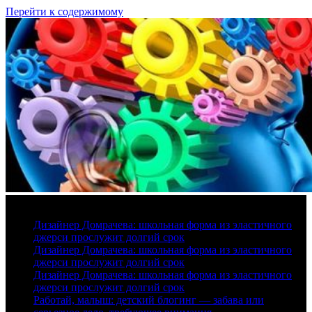
Перейти к содержимому
7 августа, 2026
Дизайнер Домрачева: школьная форма из эластичного
джерси прослужит долгий срок
Дизайнер Домрачева: школьная форма из эластичного
джерси прослужит долгий срок
Дизайнер Домрачева: школьная форма из эластичного
джерси прослужит долгий срок
Работай, малыш: детский блогинг — забава или