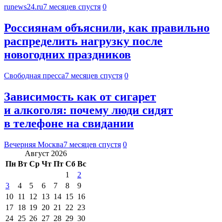
runews24.ru
7 месяцев спустя
0
Россиянам объяснили, как правильно
распределить нагрузку после
новогодних праздников
Свободная пресса
7 месяцев спустя
0
Зависимость как от сигарет
и алкоголя: почему люди сидят
в телефоне на свидании
Вечерняя Москва
7 месяцев спустя
0
Август 2026
Пн
Вт
Ср
Чт
Пт
Сб
Вс
1
2
3
4
5
6
7
8
9
10
11
12
13
14
15
16
17
18
19
20
21
22
23
24
25
26
27
28
29
30