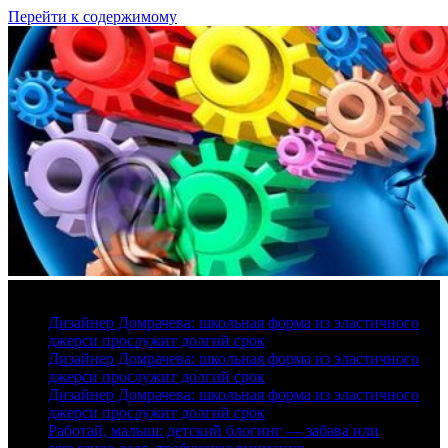
Перейти к содержимому
8 августа, 2026
Дизайнер Домрачева: школьная форма из эластичного
джерси прослужит долгий срок
Дизайнер Домрачева: школьная форма из эластичного
джерси прослужит долгий срок
Дизайнер Домрачева: школьная форма из эластичного
джерси прослужит долгий срок
Работай, малыш: детский блогинг — забава или