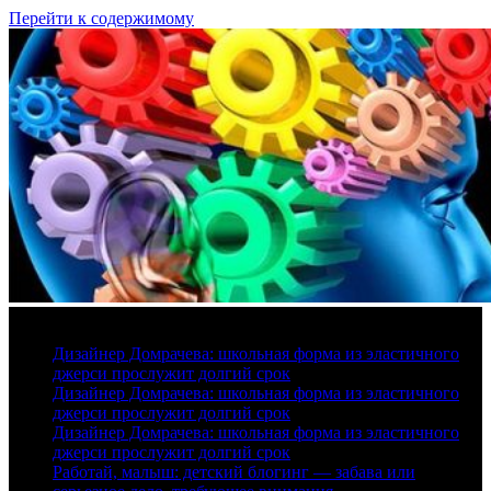
Перейти к содержимому
6 августа, 2026
Дизайнер Домрачева: школьная форма из эластичного
джерси прослужит долгий срок
Дизайнер Домрачева: школьная форма из эластичного
джерси прослужит долгий срок
Дизайнер Домрачева: школьная форма из эластичного
джерси прослужит долгий срок
Работай, малыш: детский блогинг — забава или