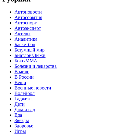
Автоновости
Автособытия
Автоспорт
Автоэксперт
Актеры
Аналитика
Баскетбол
Безумный мир
Биатлон/Лыжи
Бокс/MMA
Болезни и лекарства
В мире
В России
Вещи
Военные новости
Волейбол
Гаджеты
Дети
Дом и сад
Еда
Звёзды
Здоровье
Игры