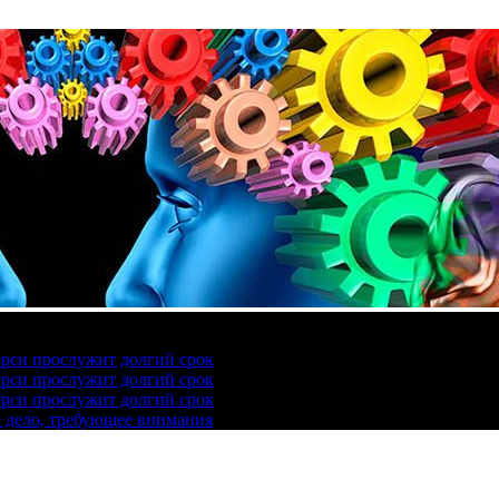
ерси прослужит долгий срок
ерси прослужит долгий срок
ерси прослужит долгий срок
е дело, требующее внимания