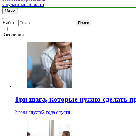
Случайные новости
Меню
Найти:
Заголовки
Три шага, которые нужно сделать п
2 года спустя
2 года спустя