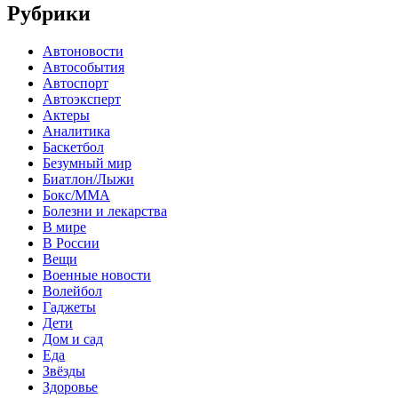
Рубрики
Автоновости
Автособытия
Автоспорт
Автоэксперт
Актеры
Аналитика
Баскетбол
Безумный мир
Биатлон/Лыжи
Бокс/MMA
Болезни и лекарства
В мире
В России
Вещи
Военные новости
Волейбол
Гаджеты
Дети
Дом и сад
Еда
Звёзды
Здоровье