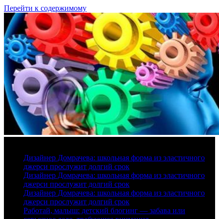
Перейти к содержимому
8 августа, 2026
Дизайнер Домрачева: школьная форма из эластичного
джерси прослужит долгий срок
Дизайнер Домрачева: школьная форма из эластичного
джерси прослужит долгий срок
Дизайнер Домрачева: школьная форма из эластичного
джерси прослужит долгий срок
Работай, малыш: детский блогинг — забава или