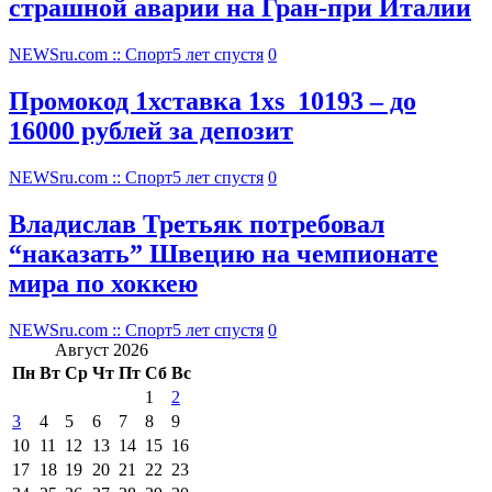
страшной аварии на Гран-при Италии
NEWSru.com :: Спорт
5 лет спустя
0
Промокод 1хставка 1xs_10193 – до
16000 рублей за депозит
NEWSru.com :: Спорт
5 лет спустя
0
Владислав Третьяк потребовал
“наказать” Швецию на чемпионате
мира по хоккею
NEWSru.com :: Спорт
5 лет спустя
0
Август 2026
Пн
Вт
Ср
Чт
Пт
Сб
Вс
1
2
3
4
5
6
7
8
9
10
11
12
13
14
15
16
17
18
19
20
21
22
23