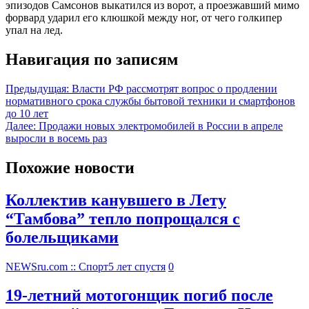
эпизодов Самсонов выкатился из ворот, а проезжавший мимо
форвард ударил его клюшкой между ног, от чего голкипер
упал на лед.
Навигация по записям
Предыдущая:
Власти РФ рассмотрят вопрос о продлении
нормативного срока службы бытовой техники и смартфонов
до 10 лет
Далее:
Продажи новых электромобилей в России в апреле
выросли в восемь раз
Похожие новости
Коллектив канувшего в Лету
“Тамбова” тепло попрощался с
болельщиками
NEWSru.com :: Спорт
5 лет спустя
0
19-летний мотогонщик погиб после