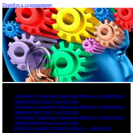
Перейти к содержимому
7 августа, 2026
Дизайнер Домрачева: школьная форма из эластичного
джерси прослужит долгий срок
Дизайнер Домрачева: школьная форма из эластичного
джерси прослужит долгий срок
Дизайнер Домрачева: школьная форма из эластичного
джерси прослужит долгий срок
Работай, малыш: детский блогинг — забава или