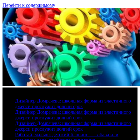
Перейти к содержимому
6 августа, 2026
Дизайнер Домрачева: школьная форма из эластичного
джерси прослужит долгий срок
Дизайнер Домрачева: школьная форма из эластичного
джерси прослужит долгий срок
Дизайнер Домрачева: школьная форма из эластичного
джерси прослужит долгий срок
Работай, малыш: детский блогинг — забава или