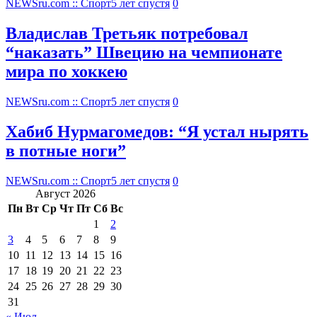
NEWSru.com :: Спорт
5 лет спустя
0
Владислав Третьяк потребовал
“наказать” Швецию на чемпионате
мира по хоккею
NEWSru.com :: Спорт
5 лет спустя
0
Хабиб Нурмагомедов: “Я устал нырять
в потные ноги”
NEWSru.com :: Спорт
5 лет спустя
0
Август 2026
Пн
Вт
Ср
Чт
Пт
Сб
Вс
1
2
3
4
5
6
7
8
9
10
11
12
13
14
15
16
17
18
19
20
21
22
23
24
25
26
27
28
29
30
31
« Июл