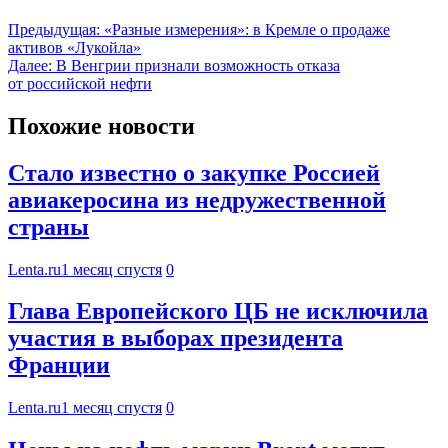
Предыдущая:
«Разные измерения»: в Кремле о продаже
активов «Лукойла»
Далее:
В Венгрии признали возможность отказа
от российской нефти
Похожие новости
Стало известно о закупке Россией
авиакеросина из недружественной
страны
Lenta.ru
1 месяц спустя
0
Глава Европейского ЦБ не исключила
участия в выборах президента
Франции
Lenta.ru
1 месяц спустя
0