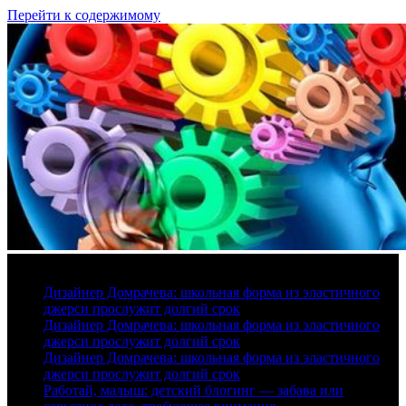
Перейти к содержимому
7 августа, 2026
Дизайнер Домрачева: школьная форма из эластичного
джерси прослужит долгий срок
Дизайнер Домрачева: школьная форма из эластичного
джерси прослужит долгий срок
Дизайнер Домрачева: школьная форма из эластичного
джерси прослужит долгий срок
Работай, малыш: детский блогинг — забава или