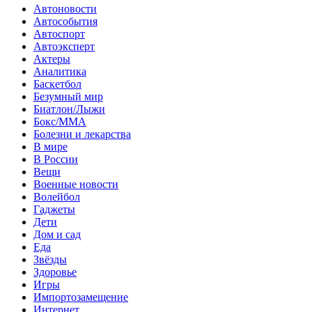
Автоновости
Автособытия
Автоспорт
Автоэксперт
Актеры
Аналитика
Баскетбол
Безумный мир
Биатлон/Лыжи
Бокс/MMA
Болезни и лекарства
В мире
В России
Вещи
Военные новости
Волейбол
Гаджеты
Дети
Дом и сад
Еда
Звёзды
Здоровье
Игры
Импортозамещение
Интернет