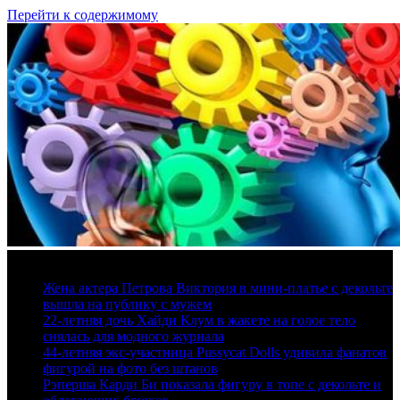
Перейти к содержимому
10 августа, 2026
Жена актера Петрова Виктория в мини-платье с декольте
вышла на публику с мужем
22-летняя дочь Хайди Клум в жакете на голое тело
снялась для модного журнала
44-летняя экс-участница Pussycat Dolls удивила фанатов
фигурой на фото без штанов
Рэперша Карди Би показала фигуру в топе с декольте и