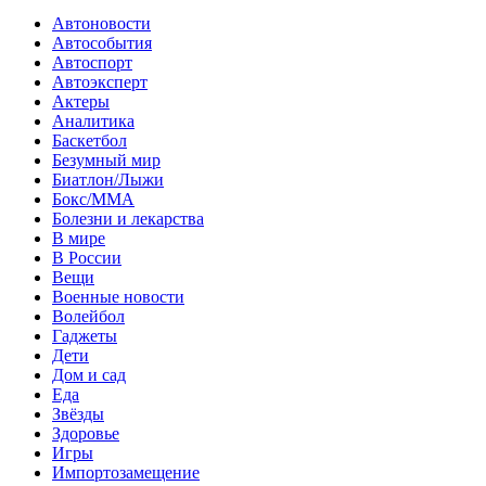
Автоновости
Автособытия
Автоспорт
Автоэксперт
Актеры
Аналитика
Баскетбол
Безумный мир
Биатлон/Лыжи
Бокс/MMA
Болезни и лекарства
В мире
В России
Вещи
Военные новости
Волейбол
Гаджеты
Дети
Дом и сад
Еда
Звёзды
Здоровье
Игры
Импортозамещение