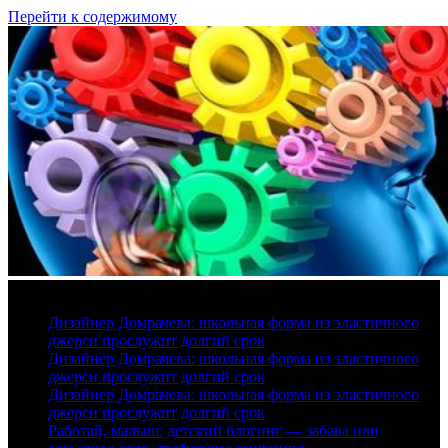
Перейти к содержимому
9 августа, 2026
Дизайнер Домрачева: школьная форма из эластичного
джерси прослужит долгий срок
Дизайнер Домрачева: школьная форма из эластичного
джерси прослужит долгий срок
Дизайнер Домрачева: школьная форма из эластичного
джерси прослужит долгий срок
Работай, малыш: детский блогинг — забава или