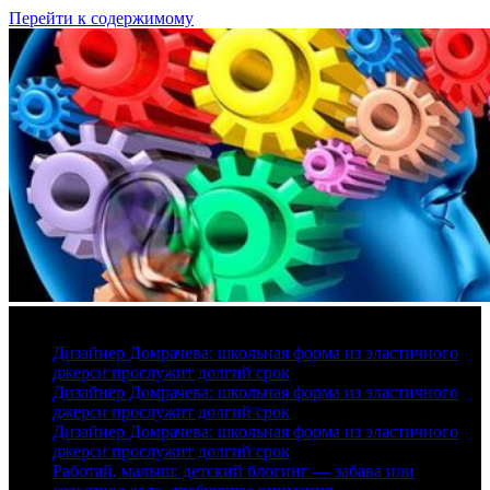
Перейти к содержимому
9 августа, 2026
Дизайнер Домрачева: школьная форма из эластичного
джерси прослужит долгий срок
Дизайнер Домрачева: школьная форма из эластичного
джерси прослужит долгий срок
Дизайнер Домрачева: школьная форма из эластичного
джерси прослужит долгий срок
Работай, малыш: детский блогинг — забава или