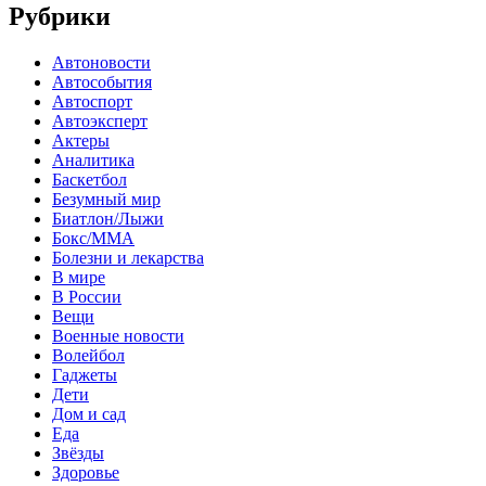
Рубрики
Автоновости
Автособытия
Автоспорт
Автоэксперт
Актеры
Аналитика
Баскетбол
Безумный мир
Биатлон/Лыжи
Бокс/MMA
Болезни и лекарства
В мире
В России
Вещи
Военные новости
Волейбол
Гаджеты
Дети
Дом и сад
Еда
Звёзды
Здоровье