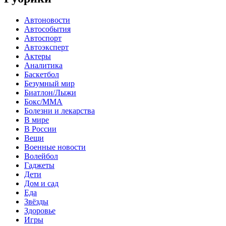
Автоновости
Автособытия
Автоспорт
Автоэксперт
Актеры
Аналитика
Баскетбол
Безумный мир
Биатлон/Лыжи
Бокс/MMA
Болезни и лекарства
В мире
В России
Вещи
Военные новости
Волейбол
Гаджеты
Дети
Дом и сад
Еда
Звёзды
Здоровье
Игры