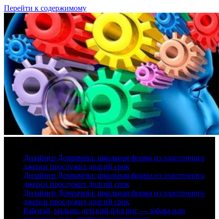
Перейти к содержимому
7 августа, 2026
Дизайнер Домрачева: школьная форма из эластичного
джерси прослужит долгий срок
Дизайнер Домрачева: школьная форма из эластичного
джерси прослужит долгий срок
Дизайнер Домрачева: школьная форма из эластичного
джерси прослужит долгий срок
Работай, малыш: детский блогинг — забава или