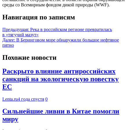
среды со Всемирным фондом дикой природы (WWF).
Навигация по записям
Предыдущая:
Река в российском регионе превратилась
в «тягучий мазут»
Далее:
В Беринговом море обнаружили большое нефтяное
пятно
Похожие новости
Раскрыто влияние антироссийских
санкций на экологическую повестку
ЕС
Lenta.ru
4 года спустя
0
Сильнейшие ливни в Китае помогли
миру