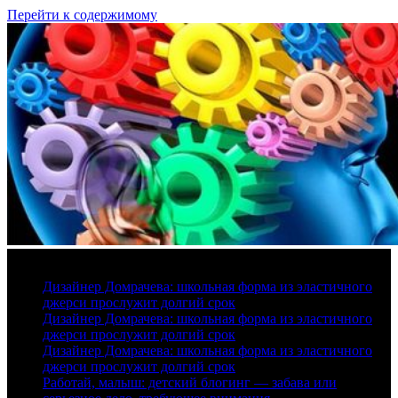
Перейти к содержимому
6 августа, 2026
Дизайнер Домрачева: школьная форма из эластичного
джерси прослужит долгий срок
Дизайнер Домрачева: школьная форма из эластичного
джерси прослужит долгий срок
Дизайнер Домрачева: школьная форма из эластичного
джерси прослужит долгий срок
Работай, малыш: детский блогинг — забава или