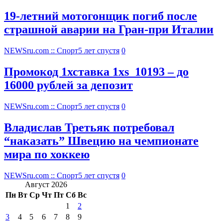
19-летний мотогонщик погиб после
страшной аварии на Гран-при Италии
NEWSru.com :: Спорт
5 лет спустя
0
Промокод 1хставка 1xs_10193 – до
16000 рублей за депозит
NEWSru.com :: Спорт
5 лет спустя
0
Владислав Третьяк потребовал
“наказать” Швецию на чемпионате
мира по хоккею
NEWSru.com :: Спорт
5 лет спустя
0
Август 2026
Пн
Вт
Ср
Чт
Пт
Сб
Вс
1
2
3
4
5
6
7
8
9