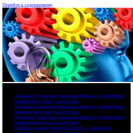
Перейти к содержимому
7 августа, 2026
Дизайнер Домрачева: школьная форма из эластичного
джерси прослужит долгий срок
Дизайнер Домрачева: школьная форма из эластичного
джерси прослужит долгий срок
Дизайнер Домрачева: школьная форма из эластичного
джерси прослужит долгий срок
Работай, малыш: детский блогинг — забава или