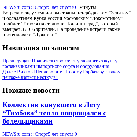
NEWSru.com :: Спорт
5 лет спустя
0
1 минуты
Встреча между чемпионом страны петербургским "Зенитом"
и обладателем Кубка России московским "Локомотивом"
пройдет 17 июля на стадионе "Калининград", который
вмещает 35 016 зрителей. На проведение встречи также
претендовали "Лужники".
Навигация по записям
Предыдущая:
Правительство хочет усложнить закупку
госзаказчиками импортного софта и оборудования
Далее:
Виктор Шендерович: “Новому Горбачеву в таком
пейзаже взяться неоткуда”
Похожие новости
Коллектив канувшего в Лету
“Тамбова” тепло попрощался с
болельщиками
NEWSru.com :: Спорт
5 лет спустя
0