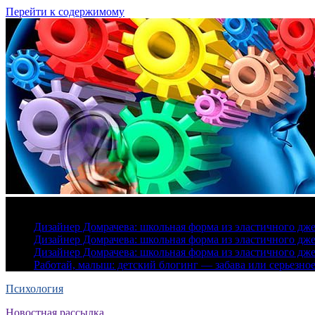
Перейти к содержимому
8 августа, 2026
Дизайнер Домрачева: школьная форма из эластичного дж
Дизайнер Домрачева: школьная форма из эластичного дж
Дизайнер Домрачева: школьная форма из эластичного дж
Работай, малыш: детский блогинг — забава или серьезно
Психология
Новостная рассылка