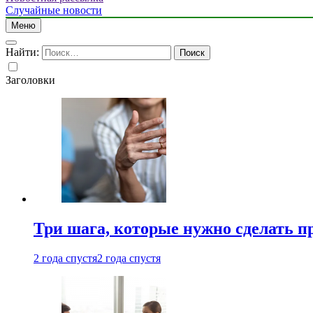
Случайные новости
Меню
Найти:
Заголовки
Три шага, которые нужно сделать п
2 года спустя
2 года спустя