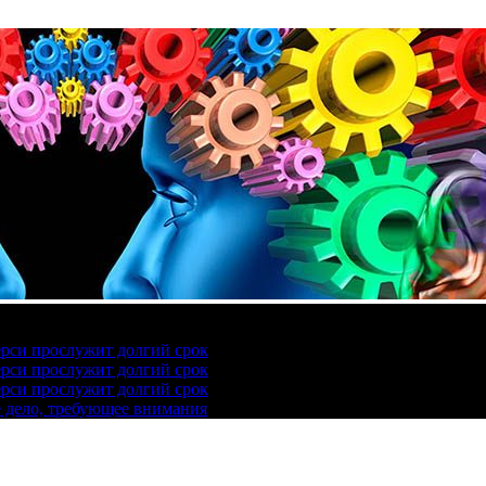
ерси прослужит долгий срок
ерси прослужит долгий срок
ерси прослужит долгий срок
е дело, требующее внимания