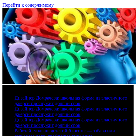
Перейти к содержимому
7 августа, 2026
Дизайнер Домрачева: школьная форма из эластичного
джерси прослужит долгий срок
Дизайнер Домрачева: школьная форма из эластичного
джерси прослужит долгий срок
Дизайнер Домрачева: школьная форма из эластичного
джерси прослужит долгий срок
Работай, малыш: детский блогинг — забава или