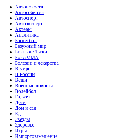
Автоновости
Автособытия
Автоспорт
Автоэксперт
Актеры
Аналитика
Баскетбол
Безумный мир
Биатлон/Лыжи
Бокс/MMA
Болезни и лекарства
В мире
В России
Вещи
Военные новости
Волейбол
Гаджеты
Дети
Дом и сад
Еда
Звёзды
Здоровье
Игры
Импортозамещение