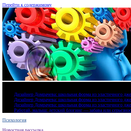
Перейти к содержимому
6 августа, 2026
Дизайнер Домрачева: школьная форма из эластичного дж
Дизайнер Домрачева: школьная форма из эластичного дж
Дизайнер Домрачева: школьная форма из эластичного дж
Работай, малыш: детский блогинг — забава или серьезно
Психология
Новостная рассылка