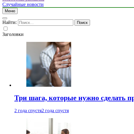
Случайные новости
Меню
Найти:
Заголовки
Три шага, которые нужно сделать п
2 года спустя
2 года спустя