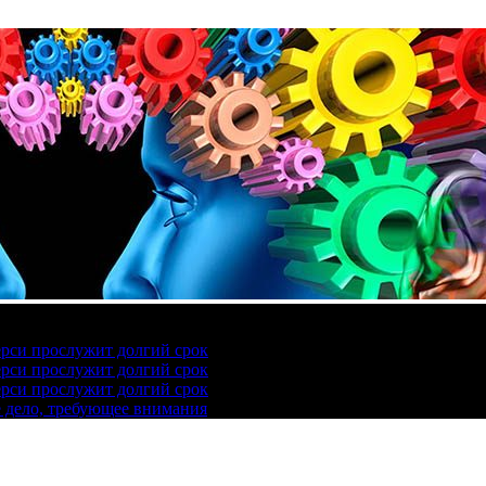
ерси прослужит долгий срок
ерси прослужит долгий срок
ерси прослужит долгий срок
е дело, требующее внимания