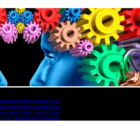
ерси прослужит долгий срок
ерси прослужит долгий срок
ерси прослужит долгий срок
е дело, требующее внимания