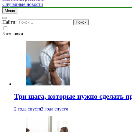
Случайные новости
Меню
Найти:
Заголовки
Три шага, которые нужно сделать п
2 года спустя
2 года спустя