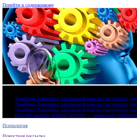
Перейти к содержимому
8 августа, 2026
Дизайнер Домрачева: школьная форма из эластичного дж
Дизайнер Домрачева: школьная форма из эластичного дж
Дизайнер Домрачева: школьная форма из эластичного дж
Работай, малыш: детский блогинг — забава или серьезно
Психология
Новостная рассылка