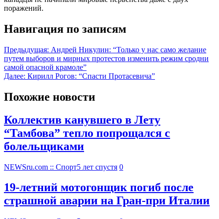
поражений.
Навигация по записям
Предыдущая:
Андрей Никулин: “Только у нас само желание
путем выборов и мирных протестов изменить режим сродни
самой опасной крамоле”
Далее:
Кирилл Рогов: “Спасти Протасевича”
Похожие новости
Коллектив канувшего в Лету
“Тамбова” тепло попрощался с
болельщиками
NEWSru.com :: Спорт
5 лет спустя
0
19-летний мотогонщик погиб после
страшной аварии на Гран-при Италии