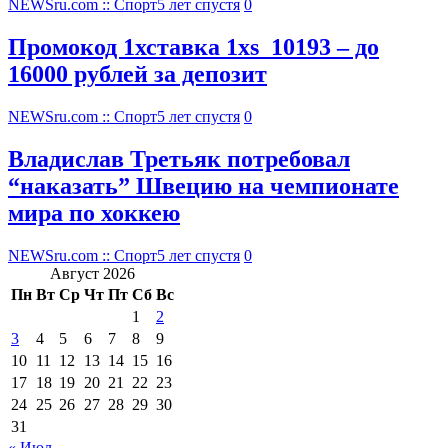
NEWSru.com :: Спорт
5 лет спустя
0
Промокод 1хставка 1xs_10193 – до
16000 рублей за депозит
NEWSru.com :: Спорт
5 лет спустя
0
Владислав Третьяк потребовал
“наказать” Швецию на чемпионате
мира по хоккею
NEWSru.com :: Спорт
5 лет спустя
0
Август 2026
Пн
Вт
Ср
Чт
Пт
Сб
Вс
1
2
3
4
5
6
7
8
9
10
11
12
13
14
15
16
17
18
19
20
21
22
23
24
25
26
27
28
29
30
31
« Июл