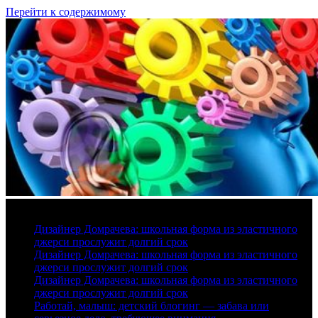
Перейти к содержимому
6 августа, 2026
Дизайнер Домрачева: школьная форма из эластичного
джерси прослужит долгий срок
Дизайнер Домрачева: школьная форма из эластичного
джерси прослужит долгий срок
Дизайнер Домрачева: школьная форма из эластичного
джерси прослужит долгий срок
Работай, малыш: детский блогинг — забава или