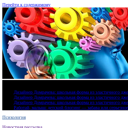
Перейти к содержимому
6 августа, 2026
Дизайнер Домрачева: школьная форма из эластичного дж
Дизайнер Домрачева: школьная форма из эластичного дж
Дизайнер Домрачева: школьная форма из эластичного дж
Работай, малыш: детский блогинг — забава или серьезно
Психология
Новостная рассылка