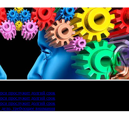
ерси прослужит долгий срок
ерси прослужит долгий срок
ерси прослужит долгий срок
е дело, требующее внимания