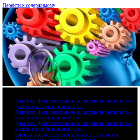
Перейти к содержимому
6 августа, 2026
Дизайнер Домрачева: школьная форма из эластичного
джерси прослужит долгий срок
Дизайнер Домрачева: школьная форма из эластичного
джерси прослужит долгий срок
Дизайнер Домрачева: школьная форма из эластичного
джерси прослужит долгий срок
Работай, малыш: детский блогинг — забава или