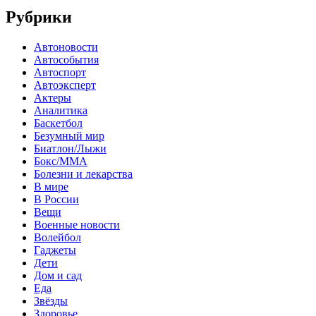
Рубрики
Автоновости
Автособытия
Автоспорт
Автоэксперт
Актеры
Аналитика
Баскетбол
Безумный мир
Биатлон/Лыжи
Бокс/MMA
Болезни и лекарства
В мире
В России
Вещи
Военные новости
Волейбол
Гаджеты
Дети
Дом и сад
Еда
Звёзды
Здоровье