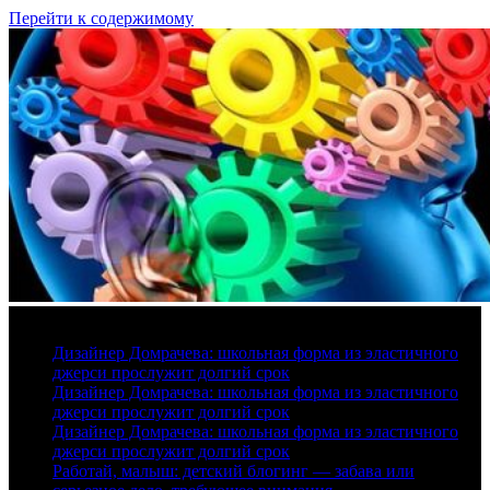
Перейти к содержимому
7 августа, 2026
Дизайнер Домрачева: школьная форма из эластичного
джерси прослужит долгий срок
Дизайнер Домрачева: школьная форма из эластичного
джерси прослужит долгий срок
Дизайнер Домрачева: школьная форма из эластичного
джерси прослужит долгий срок
Работай, малыш: детский блогинг — забава или