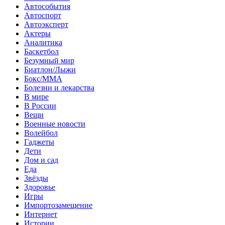
Автособытия
Автоспорт
Автоэксперт
Актеры
Аналитика
Баскетбол
Безумный мир
Биатлон/Лыжи
Бокс/MMA
Болезни и лекарства
В мире
В России
Вещи
Военные новости
Волейбол
Гаджеты
Дети
Дом и сад
Еда
Звёзды
Здоровье
Игры
Импортозамещение
Интернет
Истории