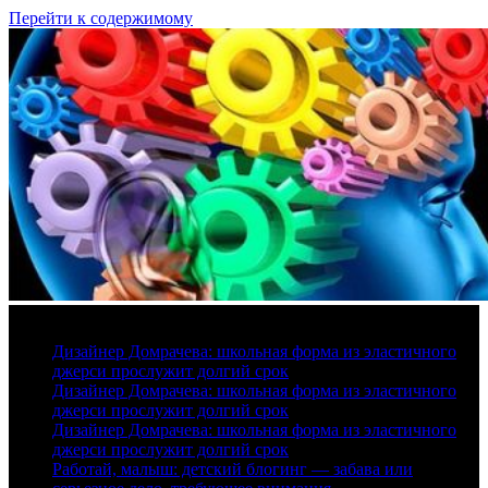
Перейти к содержимому
9 августа, 2026
Дизайнер Домрачева: школьная форма из эластичного
джерси прослужит долгий срок
Дизайнер Домрачева: школьная форма из эластичного
джерси прослужит долгий срок
Дизайнер Домрачева: школьная форма из эластичного
джерси прослужит долгий срок
Работай, малыш: детский блогинг — забава или