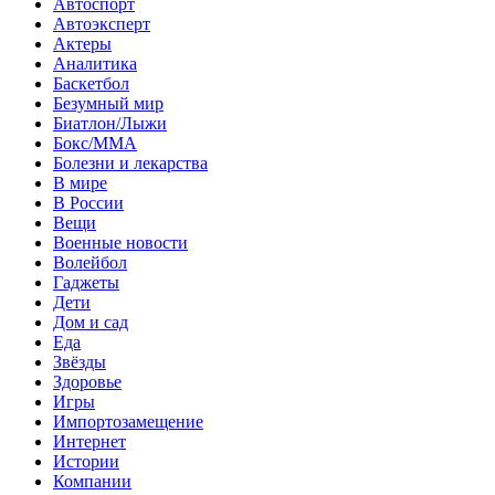
Автоспорт
Автоэксперт
Актеры
Аналитика
Баскетбол
Безумный мир
Биатлон/Лыжи
Бокс/MMA
Болезни и лекарства
В мире
В России
Вещи
Военные новости
Волейбол
Гаджеты
Дети
Дом и сад
Еда
Звёзды
Здоровье
Игры
Импортозамещение
Интернет
Истории
Компании