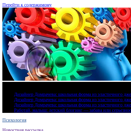
Перейти к содержимому
7 августа, 2026
Дизайнер Домрачева: школьная форма из эластичного дж
Дизайнер Домрачева: школьная форма из эластичного дж
Дизайнер Домрачева: школьная форма из эластичного дж
Работай, малыш: детский блогинг — забава или серьезно
Психология
Новостная рассылка