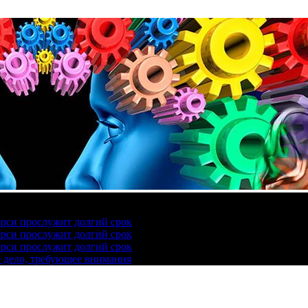
ерси прослужит долгий срок
ерси прослужит долгий срок
ерси прослужит долгий срок
е дело, требующее внимания