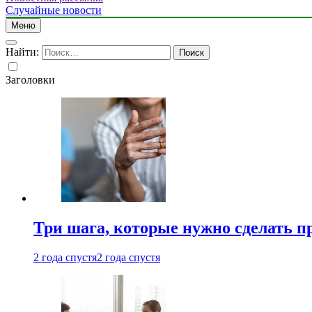
Случайные новости
Меню
Найти:
Заголовки
Три шага, которые нужно сделать п
2 года спустя
2 года спустя