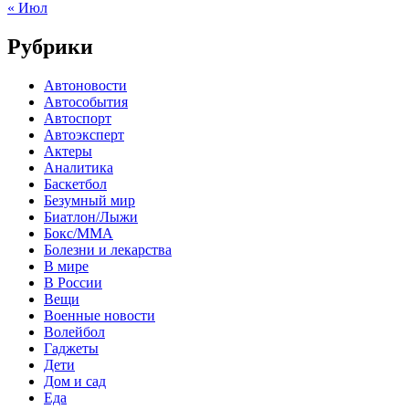
« Июл
Рубрики
Автоновости
Автособытия
Автоспорт
Автоэксперт
Актеры
Аналитика
Баскетбол
Безумный мир
Биатлон/Лыжи
Бокс/MMA
Болезни и лекарства
В мире
В России
Вещи
Военные новости
Волейбол
Гаджеты
Дети
Дом и сад
Еда