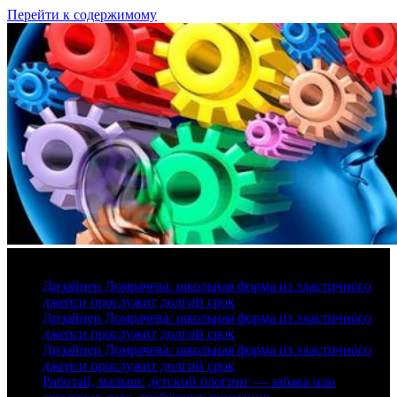
Перейти к содержимому
6 августа, 2026
Дизайнер Домрачева: школьная форма из эластичного
джерси прослужит долгий срок
Дизайнер Домрачева: школьная форма из эластичного
джерси прослужит долгий срок
Дизайнер Домрачева: школьная форма из эластичного
джерси прослужит долгий срок
Работай, малыш: детский блогинг — забава или