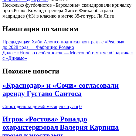
Несколько футболистов «Барселоны» скандировали кричалку
про «Реал». Команда тренера Ханси Флика обыграла
мадридцев (4:3) в класико в матче 35-го тура Ла Лиги.
Навигация по записям
Предыдущая:
Хаби Алонсо подписал контракт с «Реалом»
до 2028 года — Фабрицио Романо
Далее:
«Ничего особенного» — Мостовой о матче «Спартака»
с «Динамо»
Похожие новости
«Краснодар» и «Сочи» согласовали
аренду Густаво Сантоса
Спорт день за днем
6 месяцев спустя
0
Игрок «Ростова» Роналдо
охарактеризовал Валерия Карпина
тремя качествами