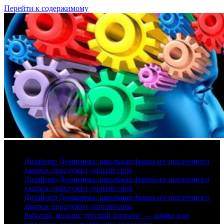
Перейти к содержимому
6 августа, 2026
Дизайнер Домрачева: школьная форма из эластичного
джерси прослужит долгий срок
Дизайнер Домрачева: школьная форма из эластичного
джерси прослужит долгий срок
Дизайнер Домрачева: школьная форма из эластичного
джерси прослужит долгий срок
Работай, малыш: детский блогинг — забава или