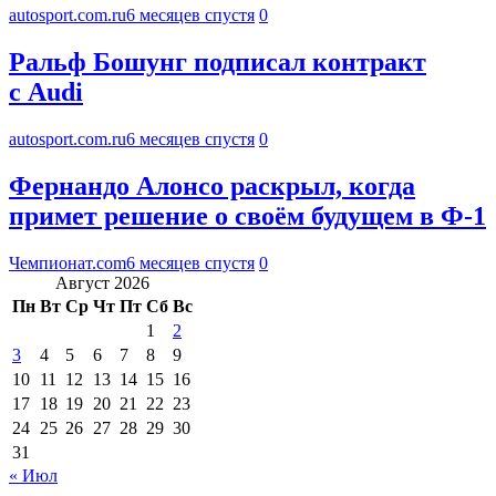
autosport.com.ru
6 месяцев спустя
0
Ральф Бошунг подписал контракт
с Audi
autosport.com.ru
6 месяцев спустя
0
Фернандо Алонсо раскрыл, когда
примет решение о своём будущем в Ф-1
Чемпионат.com
6 месяцев спустя
0
Август 2026
Пн
Вт
Ср
Чт
Пт
Сб
Вс
1
2
3
4
5
6
7
8
9
10
11
12
13
14
15
16
17
18
19
20
21
22
23
24
25
26
27
28
29
30
31
« Июл