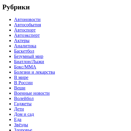
Рубрики
Автоновости
Автособытия
Автоспорт
Автоэксперт
Актеры
Аналитика
Баскетбол
Безумный мир
Биатлон/Лыжи
Бокс/MMA
Болезни и лекарства
В мире
В России
Вещи
Военные новости
Волейбол
Гаджеты
Дети
Дом и сад
Еда
Звёзды
Здоровье