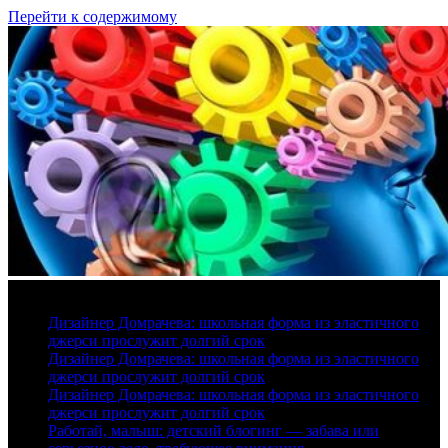
Перейти к содержимому
6 августа, 2026
Дизайнер Домрачева: школьная форма из эластичного
джерси прослужит долгий срок
Дизайнер Домрачева: школьная форма из эластичного
джерси прослужит долгий срок
Дизайнер Домрачева: школьная форма из эластичного
джерси прослужит долгий срок
Работай, малыш: детский блогинг — забава или