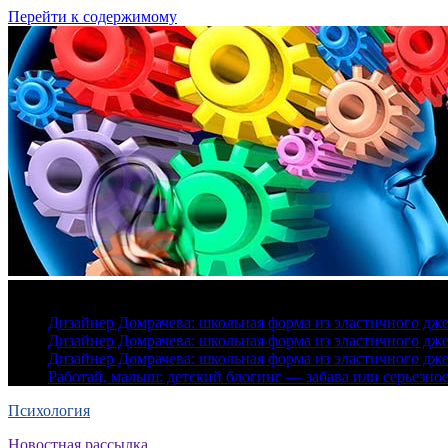
Перейти к содержимому
8 августа, 2026
Дизайнер Домрачева: школьная форма из эластичного дж
Дизайнер Домрачева: школьная форма из эластичного дж
Дизайнер Домрачева: школьная форма из эластичного дж
Работай, малыш: детский блогинг — забава или серьезно
Психология
Новостная рассылка