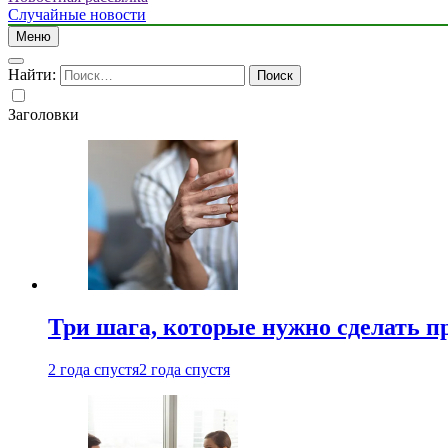
Случайные новости
Меню
Найти:
Заголовки
Три шага, которые нужно сделать п
2 года спустя
2 года спустя