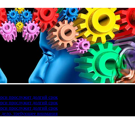
ерси прослужит долгий срок
ерси прослужит долгий срок
ерси прослужит долгий срок
е дело, требующее внимания