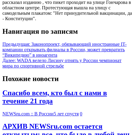
рассказал изданию , что пикет проходит на улице Гончарова в
областном центре. Протестующая вышла на улицу с
самодельным плакатом: "Нет принудительной вакцинации, да
- Конституции".
Навигация по записям
Предыдущая:
Законопроект, обязывающий иностранные IT-
компании открывать филиалы в России, может превратить
“Википедию” в иноагента
Далее:
WADA велело Лисину отнять у России чемпионат
мира по спортивной стрельбе
Похожие новости
Спасибо всем, кто был с нами в
течение 21 года
NEWSru.com :: В России
5 лет спустя
0
АРХИВ NEWSru.com остается
открытым: все, что было в любой день