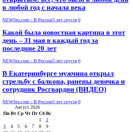
в любой год с начала века
NEWSru.com :: В России
5 лет спустя
0
Какой была новостная картина в этот
день – 31 мая в каждый год за
последние 20 лет
NEWSru.com :: В России
5 лет спустя
0
В Екатеринбурге мужчина открыл
стрельбу с балкона, ранены девочка и
сотрудник Росгвардии (ВИДЕО)
NEWSru.com :: В России
5 лет спустя
0
Август 2026
Пн
Вт
Ср
Чт
Пт
Сб
Вс
1
2
3
4
5
6
7
8
9