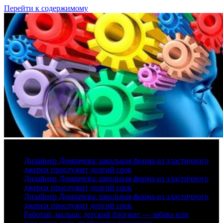
Перейти к содержимому
7 августа, 2026
Дизайнер Домрачева: школьная форма из эластичного
джерси прослужит долгий срок
Дизайнер Домрачева: школьная форма из эластичного
джерси прослужит долгий срок
Дизайнер Домрачева: школьная форма из эластичного
джерси прослужит долгий срок
Работай, малыш: детский блогинг — забава или