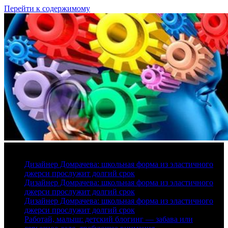
Перейти к содержимому
6 августа, 2026
Дизайнер Домрачева: школьная форма из эластичного
джерси прослужит долгий срок
Дизайнер Домрачева: школьная форма из эластичного
джерси прослужит долгий срок
Дизайнер Домрачева: школьная форма из эластичного
джерси прослужит долгий срок
Работай, малыш: детский блогинг — забава или