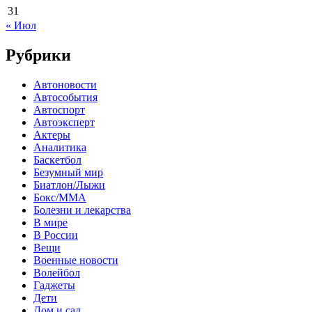
31
« Июл
Рубрики
Автоновости
Автособытия
Автоспорт
Автоэксперт
Актеры
Аналитика
Баскетбол
Безумный мир
Биатлон/Лыжи
Бокс/MMA
Болезни и лекарства
В мире
В России
Вещи
Военные новости
Волейбол
Гаджеты
Дети
Дом и сад