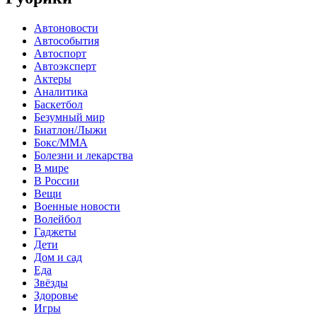
Автоновости
Автособытия
Автоспорт
Автоэксперт
Актеры
Аналитика
Баскетбол
Безумный мир
Биатлон/Лыжи
Бокс/MMA
Болезни и лекарства
В мире
В России
Вещи
Военные новости
Волейбол
Гаджеты
Дети
Дом и сад
Еда
Звёзды
Здоровье
Игры