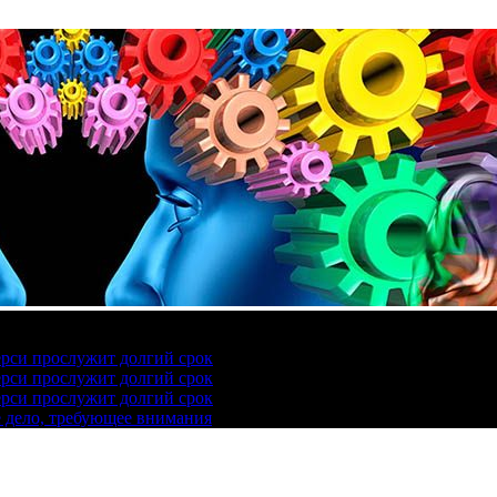
ерси прослужит долгий срок
ерси прослужит долгий срок
ерси прослужит долгий срок
е дело, требующее внимания