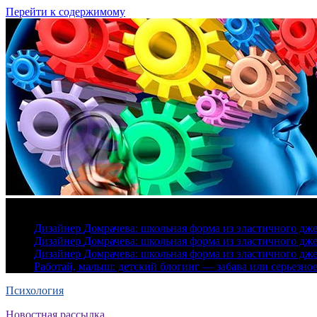
Перейти к содержимому
7 августа, 2026
Дизайнер Домрачева: школьная форма из эластичного дж
Дизайнер Домрачева: школьная форма из эластичного дж
Дизайнер Домрачева: школьная форма из эластичного дж
Работай, малыш: детский блогинг — забава или серьезно
Психология
Новостная рассылка