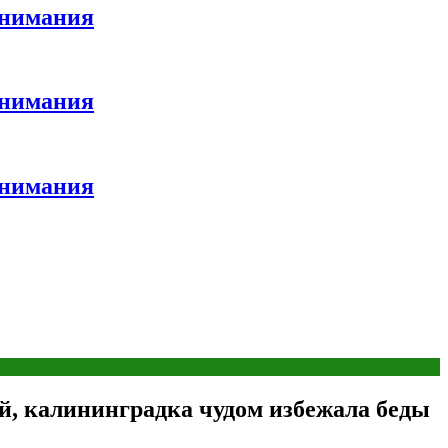
внимания
внимания
внимания
й, калининградка чудом избежала беды