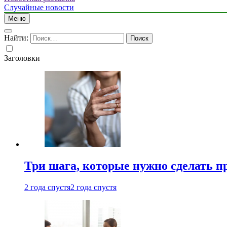
Случайные новости
Меню
Найти:
Заголовки
Три шага, которые нужно сделать п
2 года спустя
2 года спустя