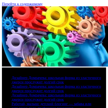
Перейти к содержимому
6 августа, 2026
Дизайнер Домрачева: школьная форма из эластичного
джерси прослужит долгий срок
Дизайнер Домрачева: школьная форма из эластичного
джерси прослужит долгий срок
Дизайнер Домрачева: школьная форма из эластичного
джерси прослужит долгий срок
Работай, малыш: детский блогинг — забава или