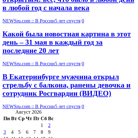
в любой год с начала века
NEWSru.com :: В России
5 лет спустя
0
Какой была новостная картина в этот
день – 31 мая в каждый год за
последние 20 лет
NEWSru.com :: В России
5 лет спустя
0
В Екатеринбурге мужчина открыл
стрельбу с балкона, ранены девочка и
сотрудник Росгвардии (ВИДЕО)
NEWSru.com :: В России
5 лет спустя
0
Август 2026
Пн
Вт
Ср
Чт
Пт
Сб
Вс
1
2
3
4
5
6
7
8
9