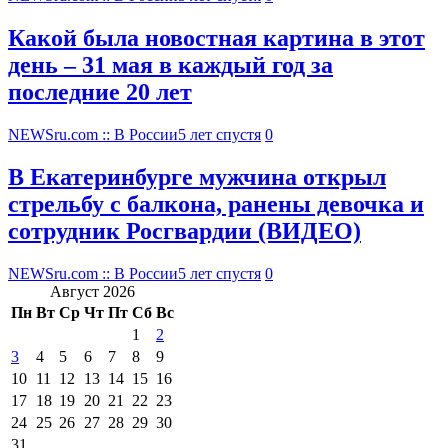
Какой была новостная картина в этот
день – 31 мая в каждый год за
последние 20 лет
NEWSru.com :: В России
5 лет спустя
0
В Екатеринбурге мужчина открыл
стрельбу с балкона, ранены девочка и
сотрудник Росгвардии (ВИДЕО)
NEWSru.com :: В России
5 лет спустя
0
Август 2026
Пн
Вт
Ср
Чт
Пт
Сб
Вс
1
2
3
4
5
6
7
8
9
10
11
12
13
14
15
16
17
18
19
20
21
22
23
24
25
26
27
28
29
30
31