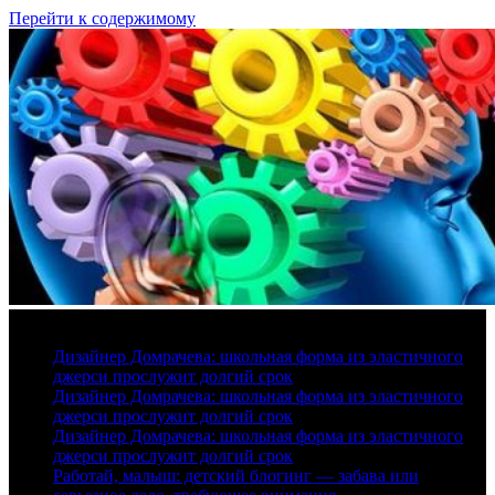
Перейти к содержимому
10 августа, 2026
Дизайнер Домрачева: школьная форма из эластичного
джерси прослужит долгий срок
Дизайнер Домрачева: школьная форма из эластичного
джерси прослужит долгий срок
Дизайнер Домрачева: школьная форма из эластичного
джерси прослужит долгий срок
Работай, малыш: детский блогинг — забава или