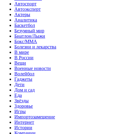
Автоспорт
Автоэксперт
Актеры
Аналитика
Баскетбол
Безумный мир
Биатлон/Лыжи
Бокс/MMA
Болезни и лекарства
В мире
В России
Вещи
Военные новости
Волейбол
Гаджеты
Дети
Дом и сад
Еда
Звёзды
Здоровье
Игры
Импортозамещение
Интернет
Истории
Компании