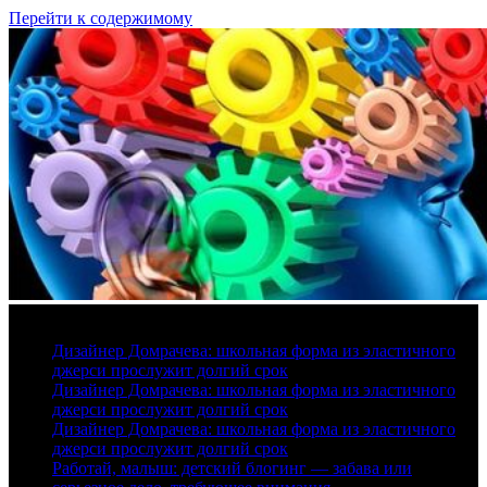
Перейти к содержимому
8 августа, 2026
Дизайнер Домрачева: школьная форма из эластичного
джерси прослужит долгий срок
Дизайнер Домрачева: школьная форма из эластичного
джерси прослужит долгий срок
Дизайнер Домрачева: школьная форма из эластичного
джерси прослужит долгий срок
Работай, малыш: детский блогинг — забава или