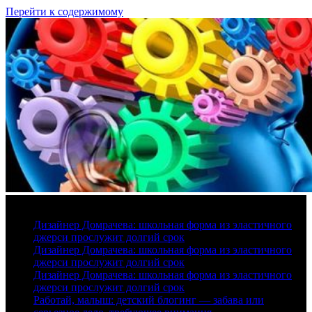
Перейти к содержимому
6 августа, 2026
Дизайнер Домрачева: школьная форма из эластичного
джерси прослужит долгий срок
Дизайнер Домрачева: школьная форма из эластичного
джерси прослужит долгий срок
Дизайнер Домрачева: школьная форма из эластичного
джерси прослужит долгий срок
Работай, малыш: детский блогинг — забава или