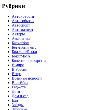
Рубрики
Автоновости
Автособытия
Автоспорт
Автоэксперт
Актеры
Аналитика
Баскетбол
Безумный мир
Биатлон/Лыжи
Бокс/MMA
Болезни и лекарства
В мире
В России
Вещи
Военные новости
Волейбол
Гаджеты
Дети
Дом и сад
Еда
Звёзды
Здоровье