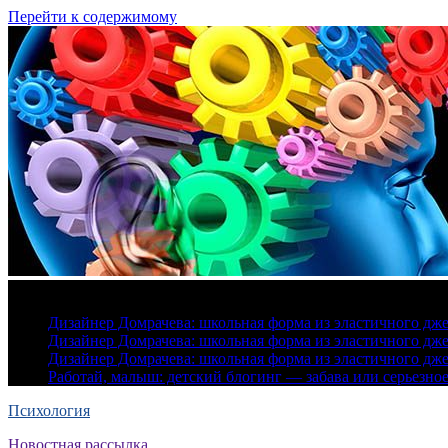
Перейти к содержимому
7 августа, 2026
Дизайнер Домрачева: школьная форма из эластичного дж
Дизайнер Домрачева: школьная форма из эластичного дж
Дизайнер Домрачева: школьная форма из эластичного дж
Работай, малыш: детский блогинг — забава или серьезно
Психология
Новостная рассылка