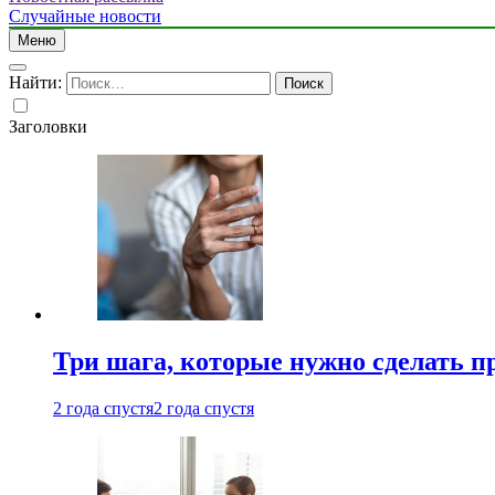
Случайные новости
Меню
Найти:
Заголовки
Три шага, которые нужно сделать п
2 года спустя
2 года спустя