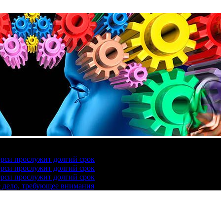
ерси прослужит долгий срок
ерси прослужит долгий срок
ерси прослужит долгий срок
е дело, требующее внимания