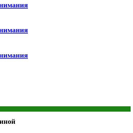
внимания
внимания
внимания
линой