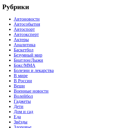
Рубрики
Автоновости
Автособытия
Автоспорт
Автоэксперт
Актеры
Аналитика
Баскетбол
Безумный мир
Биатлон/Лыжи
Бокс/MMA
Болезни и лекарства
В мире
В России
Вещи
Военные новости
Волейбол
Гаджеты
Дети
Дом и сад
Еда
Звёзды
Здоровье