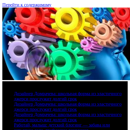
Перейти к содержимому
8 августа, 2026
Дизайнер Домрачева: школьная форма из эластичного
джерси прослужит долгий срок
Дизайнер Домрачева: школьная форма из эластичного
джерси прослужит долгий срок
Дизайнер Домрачева: школьная форма из эластичного
джерси прослужит долгий срок
Работай, малыш: детский блогинг — забава или