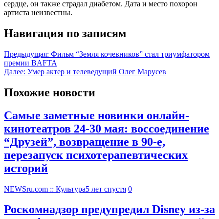
сердце, он также страдал диабетом. Дата и место похорон
артиста неизвестны.
Навигация по записям
Предыдущая:
Фильм “Земля кочевников” стал триумфатором
премии BAFTA
Далее:
Умер актер и телеведущий Олег Марусев
Похожие новости
Самые заметные новинки онлайн-
кинотеатров 24-30 мая: воссоединение
“Друзей”, возвращение в 90-е,
перезапуск психотерапевтических
историй
NEWSru.com :: Культура
5 лет спустя
0
Роскомнадзор предупредил Disney из-за