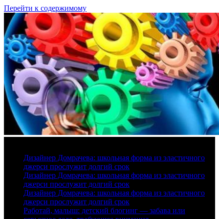
Перейти к содержимому
8 августа, 2026
Дизайнер Домрачева: школьная форма из эластичного
джерси прослужит долгий срок
Дизайнер Домрачева: школьная форма из эластичного
джерси прослужит долгий срок
Дизайнер Домрачева: школьная форма из эластичного
джерси прослужит долгий срок
Работай, малыш: детский блогинг — забава или