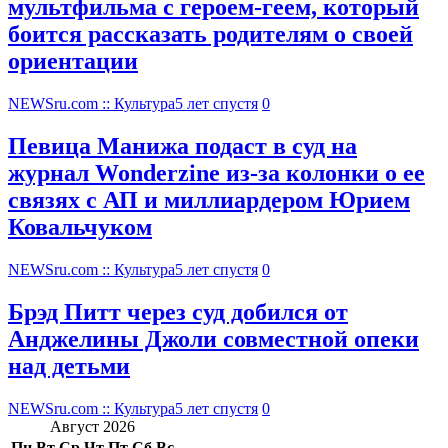
мультфильма c героем-геем, который
боится рассказать родителям о своей
ориентации
NEWSru.com :: Культура
5 лет спустя
0
Певица Манижа подаст в суд на
журнал Wonderzine из-за колонки о ее
связях с АП и миллиардером Юрием
Ковальчуком
NEWSru.com :: Культура
5 лет спустя
0
Брэд Питт через суд добился от
Анджелины Джоли совместной опеки
над детьми
NEWSru.com :: Культура
5 лет спустя
0
Август 2026
Пн
Вт
Ср
Чт
Пт
Сб
Вс