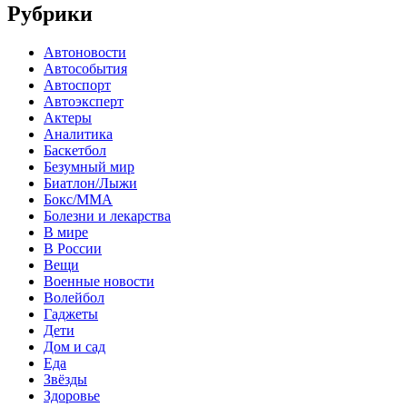
Рубрики
Автоновости
Автособытия
Автоспорт
Автоэксперт
Актеры
Аналитика
Баскетбол
Безумный мир
Биатлон/Лыжи
Бокс/MMA
Болезни и лекарства
В мире
В России
Вещи
Военные новости
Волейбол
Гаджеты
Дети
Дом и сад
Еда
Звёзды
Здоровье