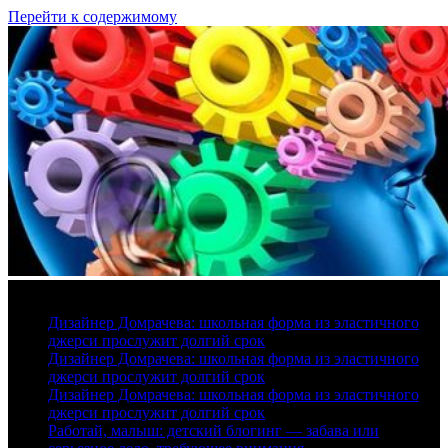
Перейти к содержимому
6 августа, 2026
Дизайнер Домрачева: школьная форма из эластичного
джерси прослужит долгий срок
Дизайнер Домрачева: школьная форма из эластичного
джерси прослужит долгий срок
Дизайнер Домрачева: школьная форма из эластичного
джерси прослужит долгий срок
Работай, малыш: детский блогинг — забава или