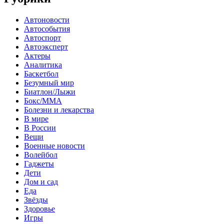
Автоновости
Автособытия
Автоспорт
Автоэксперт
Актеры
Аналитика
Баскетбол
Безумный мир
Биатлон/Лыжи
Бокс/MMA
Болезни и лекарства
В мире
В России
Вещи
Военные новости
Волейбол
Гаджеты
Дети
Дом и сад
Еда
Звёзды
Здоровье
Игры