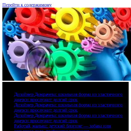
Перейти к содержимому
8 августа, 2026
Дизайнер Домрачева: школьная форма из эластичного
джерси прослужит долгий срок
Дизайнер Домрачева: школьная форма из эластичного
джерси прослужит долгий срок
Дизайнер Домрачева: школьная форма из эластичного
джерси прослужит долгий срок
Работай, малыш: детский блогинг — забава или