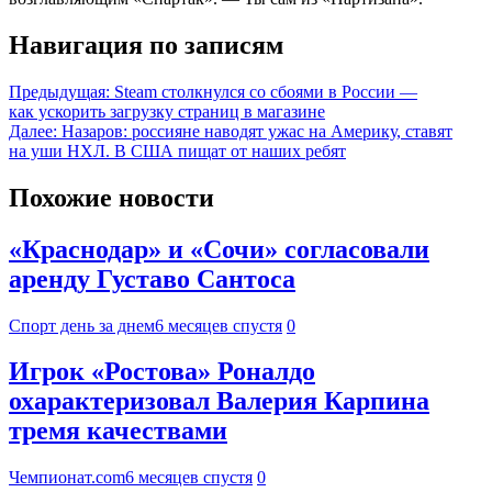
Навигация по записям
Предыдущая:
Steam столкнулся со сбоями в России —
как ускорить загрузку страниц в магазине
Далее:
Назаров: россияне наводят ужас на Америку, ставят
на уши НХЛ. В США пищат от наших ребят
Похожие новости
«Краснодар» и «Сочи» согласовали
аренду Густаво Сантоса
Спорт день за днем
6 месяцев спустя
0
Игрок «Ростова» Роналдо
охарактеризовал Валерия Карпина
тремя качествами
Чемпионат.com
6 месяцев спустя
0