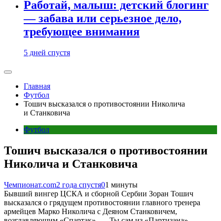
Работай, малыш: детский блогинг
— забава или серьезное дело,
требующее внимания
5 дней спустя
Главная
Футбол
Тошич высказался о противостоянии Николича
и Станковича
Футбол
Тошич высказался о противостоянии
Николича и Станковича
Чемпионат.com
2 года спустя
0
1 минуты
Бывший вингер ЦСКА и сборной Сербии Зоран Тошич
высказался о грядущем противостоянии главного тренера
армейцев Марко Николича с Деяном Станковичем,
возглавляющим «Спартак». — Ты сам из «Партизана».