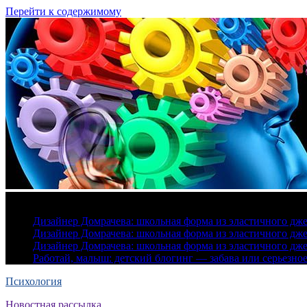
Перейти к содержимому
6 августа, 2026
Дизайнер Домрачева: школьная форма из эластичного дж
Дизайнер Домрачева: школьная форма из эластичного дж
Дизайнер Домрачева: школьная форма из эластичного дж
Работай, малыш: детский блогинг — забава или серьезно
Психология
Новостная рассылка