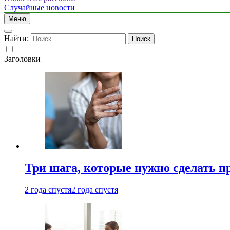
Случайные новости
Меню
Найти:
Заголовки
Три шага, которые нужно сделать п
2 года спустя
2 года спустя