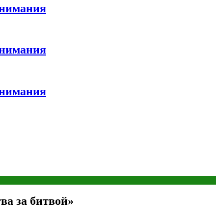
внимания
внимания
внимания
тва за битвой»