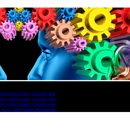
ерси прослужит долгий срок
ерси прослужит долгий срок
ерси прослужит долгий срок
е дело, требующее внимания