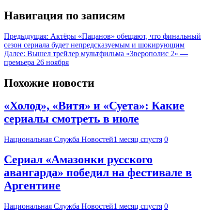
Навигация по записям
Предыдущая:
Актёры «Пацанов» обещают, что финальный
сезон сериала будет непредсказуемым и шокирующим
Далее:
Вышел трейлер мультфильма «Зверополис 2» —
премьера 26 ноября
Похожие новости
«Холод», «Витя» и «Суета»: Какие
сериалы смотреть в июле
Национальная Служба Новостей
1 месяц спустя
0
Сериал «Амазонки русского
авангарда» победил на фестивале в
Аргентине
Национальная Служба Новостей
1 месяц спустя
0