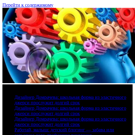
Перейти к содержимому
9 августа, 2026
Дизайнер Домрачева: школьная форма из эластичного
джерси прослужит долгий срок
Дизайнер Домрачева: школьная форма из эластичного
джерси прослужит долгий срок
Дизайнер Домрачева: школьная форма из эластичного
джерси прослужит долгий срок
Работай, малыш: детский блогинг — забава или