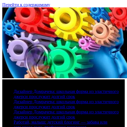
Перейти к содержимому
10 августа, 2026
Дизайнер Домрачева: школьная форма из эластичного
джерси прослужит долгий срок
Дизайнер Домрачева: школьная форма из эластичного
джерси прослужит долгий срок
Дизайнер Домрачева: школьная форма из эластичного
джерси прослужит долгий срок
Работай, малыш: детский блогинг — забава или