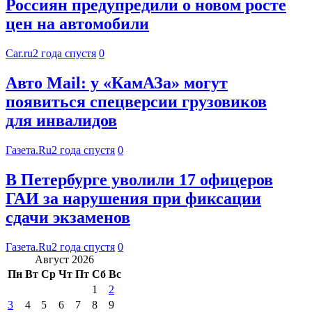
Россиян предупредили о новом росте
цен на автомобили
Car.ru
2 года спустя
0
Авто Mail: у «КамАЗа» могут
появиться спецверсии грузовиков
для инвалидов
Газета.Ru
2 года спустя
0
В Петербурге уволили 17 офицеров
ГАИ за нарушения при фиксации
сдачи экзаменов
Газета.Ru
2 года спустя
0
Август 2026
Пн
Вт
Ср
Чт
Пт
Сб
Вс
1
2
3
4
5
6
7
8
9