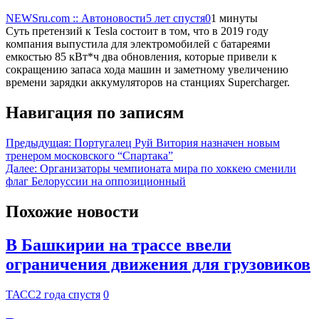
NEWSru.com :: Автоновости
5 лет спустя
0
1 минуты
Суть претензий к Tesla состоит в том, что в 2019 году
компания выпустила для электромобилей с батареями
емкостью 85 кВт*ч два обновления, которые привели к
сокращению запаса хода машин и заметному увеличению
времени зарядки аккумуляторов на станциях Supercharger.
Навигация по записям
Предыдущая:
Португалец Руй Витория назначен новым
тренером московского “Спартака”
Далее:
Организаторы чемпионата мира по хоккею сменили
флаг Белоруссии на оппозиционный
Похожие новости
В Башкирии на трассе ввели
ограничения движения для грузовиков
ТАСС
2 года спустя
0