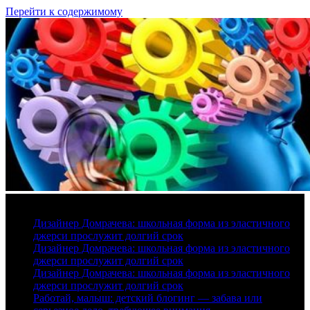
Перейти к содержимому
8 августа, 2026
Дизайнер Домрачева: школьная форма из эластичного
джерси прослужит долгий срок
Дизайнер Домрачева: школьная форма из эластичного
джерси прослужит долгий срок
Дизайнер Домрачева: школьная форма из эластичного
джерси прослужит долгий срок
Работай, малыш: детский блогинг — забава или