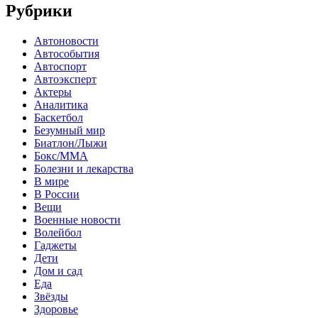
Рубрики
Автоновости
Автособытия
Автоспорт
Автоэксперт
Актеры
Аналитика
Баскетбол
Безумный мир
Биатлон/Лыжи
Бокс/MMA
Болезни и лекарства
В мире
В России
Вещи
Военные новости
Волейбол
Гаджеты
Дети
Дом и сад
Еда
Звёзды
Здоровье