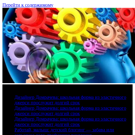
Перейти к содержимому
9 августа, 2026
Дизайнер Домрачева: школьная форма из эластичного
джерси прослужит долгий срок
Дизайнер Домрачева: школьная форма из эластичного
джерси прослужит долгий срок
Дизайнер Домрачева: школьная форма из эластичного
джерси прослужит долгий срок
Работай, малыш: детский блогинг — забава или